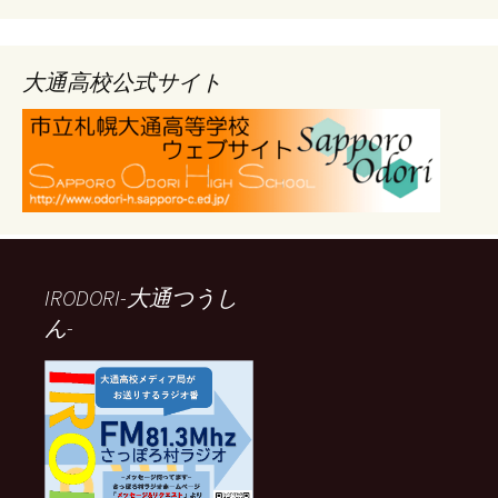
ー
カ
イ
ブ
大通高校公式サイト
IRODORI-大通つうし
ん-