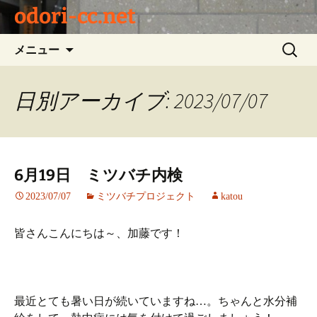
odori-cc.net
コ
検
メニュー
ン
索:
テ
ン
日別アーカイブ: 2023/07/07
ツ
へ
ス
キ
6月19日 ミツバチ内検
ッ
プ
2023/07/07
ミツバチプロジェクト
katou
皆さんこんにちは～、加藤です！
最近とても暑い日が続いていますね…。ちゃんと水分補