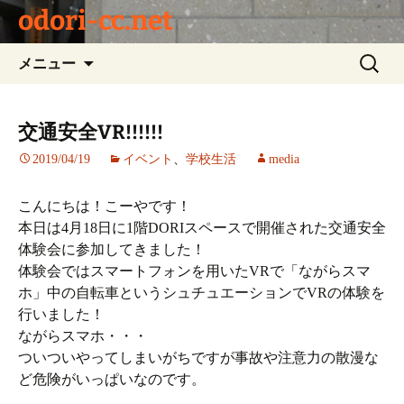
odori-cc.net
コ
検
メニュー
ン
索:
テ
ン
交通安全VR!!!!!!
ツ
2019/04/19
イベント
、
学校生活
media
へ
ス
キ
こんにちは！こーやです！
ッ
本日は4月18日に1階DORIスペースで開催された交通安全
プ
体験会に参加してきました！
体験会ではスマートフォンを用いたVRで「ながらスマ
ホ」中の自転車というシュチュエーションでVRの体験を
行いました！
ながらスマホ・・・
ついついやってしまいがちですが事故や注意力の散漫な
ど危険がいっぱいなのです。