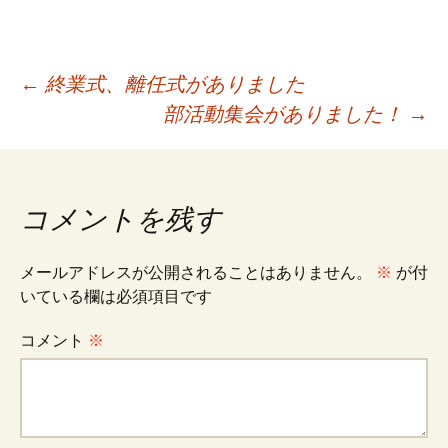
投
←
終業式、離任式がありました
部活動集会がありました！
→
稿
ナ
コメントを残す
ビ
メールアドレスが公開されることはありません。
※
が付
いている欄は必須項目です
ゲ
コメント
※
ー