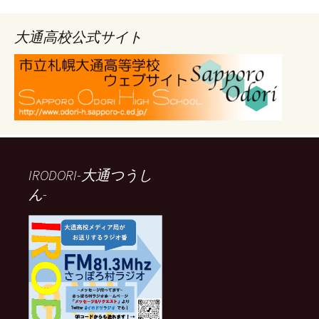
カ
イ
ブ
大通高校公式サイト
IRODORI-大通つうし
ん-