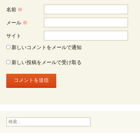
シ
名前
※
ョ
メール
※
サイト
ン
新しいコメントをメールで通知
新しい投稿をメールで受け取る
検
索: