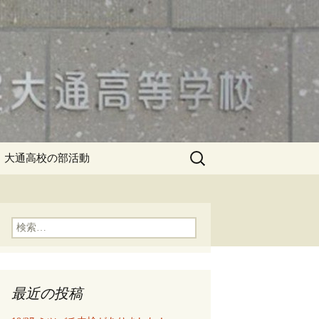
検
大通高校の部活動
索:
検
索:
最近の投稿