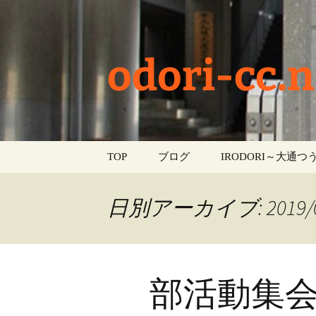
odori-cc.n
コ
TOP
ブログ
IRODORI～大通つう
ン
テ
お知らせ
ン
日別アーカイブ: 2019/0
ツ
学校生活
へ
ス
イベント
キ
部活動集
ッ
部活動
プ
活動報告