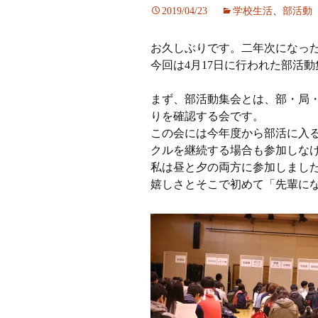
2019/04/23
学校生活
、
部活動
ラジオ
お久しぶりです。二年次になっ
ミツバチプロジェクト
今回は4月17日に行われた部活
メディア局
まず、部活動集会とは、部・局
りを確認する会です。
1年次の活動
この会には今年度から部活に入
クルを継続する場合も参加しな
2年次の活動
私は昼と夕の両方に参加しまし
嬉しさとそこで初めて「先輩に
3,4年次の活動