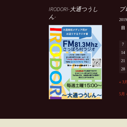
IRODORI-大通つうし
ブ
ん-
201
日
7
14
21
28
« 3
5月 