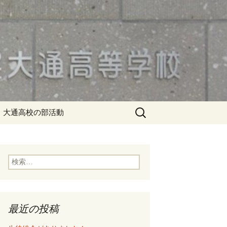
検
大通高校の部活動
索:
検
索:
最近の投稿