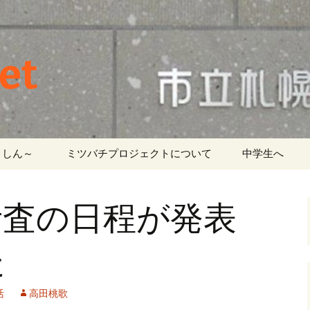
et
しん～ ‎
ミツバチプロジェクトについて
中学生へ
考査の日程が発表
た
活
高田桃歌