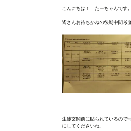
こんにちは！ たーちゃんです
ラジオ
皆さんお待ちかねの後期中間考
ミツバチプロジェクト
メディア局
1年次の活動
2年次の活動
3,4年次の活動
生徒玄関前に貼られているので
にしてくださいね。