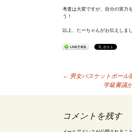
考査は大変ですが、自分の実力
う！
以上、たーちゃんがお伝えしま
投
←
男女バスケットボール
学級審議
稿
ナ
コメントを残す
メールアドレスが公開されるこ