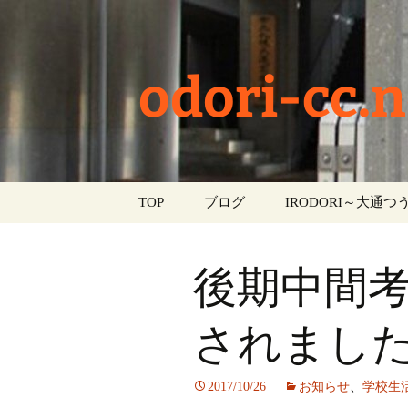
odori-cc.n
コ
TOP
ブログ
IRODORI～大通つう
ン
テ
お知らせ
ン
後期中間
ツ
学校生活
へ
ス
されまし
イベント
キ
ッ
部活動
2017/10/26
お知らせ
、
学校生
プ
活動報告