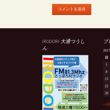
IRODORI-大通つうし
ブ
ん-
201
日
1
8
15
22
29
« 9