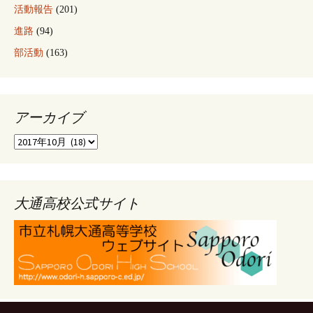
活動報告
(201)
進路
(94)
部活動
(163)
アーカイブ
ア
ー
カ
イ
ブ
大通高校公式サイト