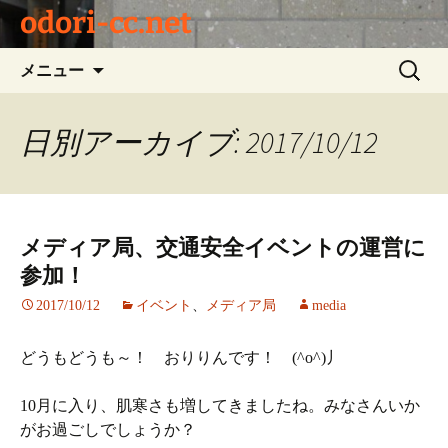
odori-cc.net
コ
検
メニュー
ン
索:
テ
ン
日別アーカイブ: 2017/10/12
ツ
へ
ス
キ
メディア局、交通安全イベントの運営に
ッ
参加！
プ
2017/10/12
イベント
、
メディア局
media
どうもどうも～！ おりりんです！ (^o^)丿
10月に入り、肌寒さも増してきましたね。みなさんいか
がお過ごしでしょうか？