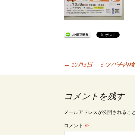
投
←
10月3日 ミツバチ内検
稿
コメントを残す
ナ
メールアドレスが公開されるこ
ビ
コメント
※