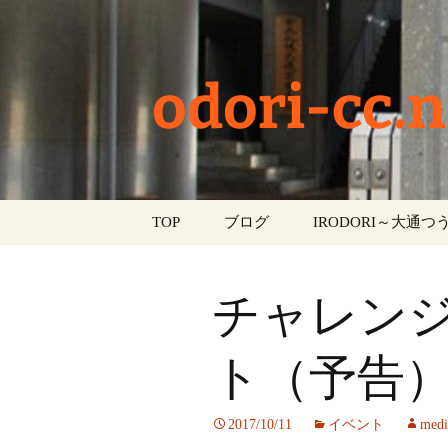
odori-cc.n
コ
TOP
ブログ
IRODORI～大通つう
ン
テ
お知らせ
ン
チャレン
ツ
学校生活
へ
ス
ト（予告
イベント
キ
ッ
部活動
2017/10/11
イベント
medi
プ
活動報告