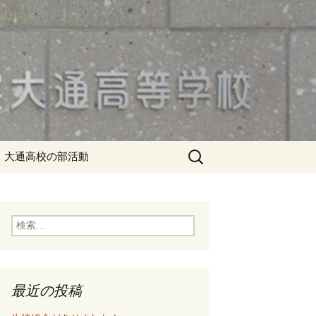
検
大通高校の部活動
索:
検
索:
最近の投稿