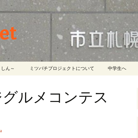
et
しん～ ‎
ミツバチプロジェクトについて
中学生へ
ジグルメコンテス
）
a