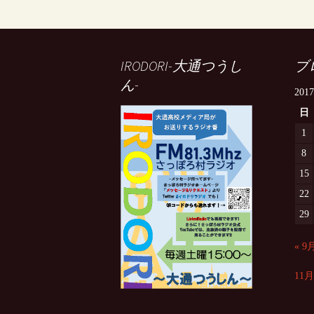
IRODORI-大通つうし
ブ
ん-
201
日
1
8
15
22
29
« 9
11月