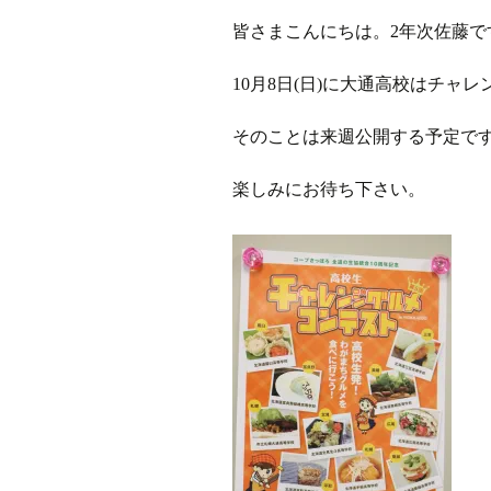
皆さまこんにちは。2年次佐藤で
ラジオ
10月8日(日)に大通高校はチャ
ミツバチプロジェクト
そのことは来週公開する予定で
メディア局
楽しみにお待ち下さい。
1年次の活動
2年次の活動
3,4年次の活動