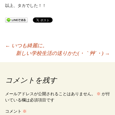
以上、タカでした！！
投
←
いつも綺麗に。
新しい学校生活の送りかた(・｀艸´・)
→
稿
ナ
コメントを残す
ビ
メールアドレスが公開されることはありません。
※
が付
いている欄は必須項目です
ゲ
コメント
※