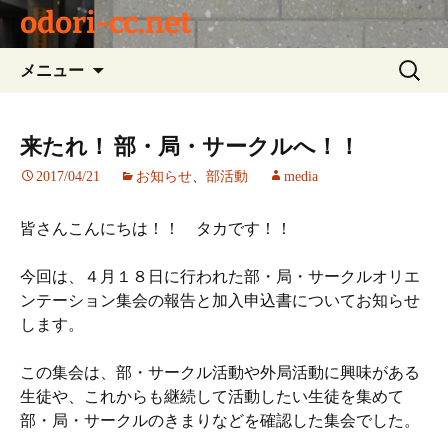
odori-cc.net
コ
検
メニュー
ン
索:
テ
ン
来たれ！ 部・局・サークルへ！！
ツ
2017/04/21
お知らせ
、
部活動
media
へ
ス
キ
皆さんこんにちは！！ タカです！！
ッ
プ
今回は、４月１８日に行われた部・局・サークルオリエ
ンテーション集会の報告と加入申込書についてお知らせ
します。
この集会は、部・サークル活動や外局活動に興味がある
生徒や、これからも継続して活動したい生徒を集めて
部・局・サークルのきまりなどを確認した集会でした。