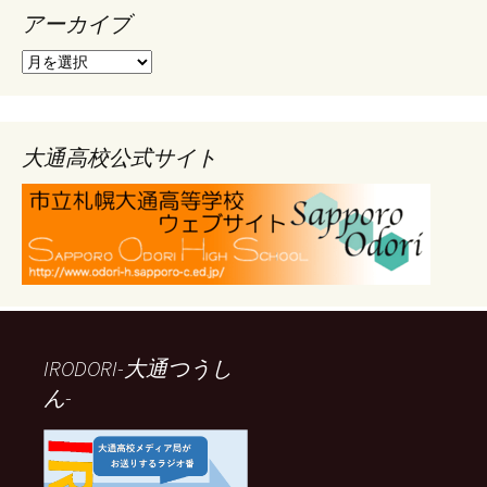
アーカイブ
ア
ー
カ
イ
ブ
大通高校公式サイト
IRODORI-大通つうし
ん-