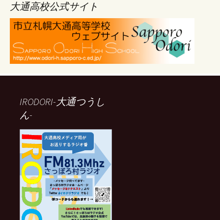
ブ
大通高校公式サイト
IRODORI-大通つうし
ん-