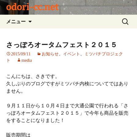
odori-cc.net
コ
検
メニュー
ン
索:
テ
ン
さっぽろオータムフェスト２０１５
ツ
2015/09/11
お知らせ
、
イベント
、
ミツバチプロジェク
へ
ト
media
ス
キ
こんにちは、さきです。
ッ
久しぶりのブログですがミツバチ内検についてではあり
プ
ません。
９月１１日から１０月４日まで大通公園で行われる「さ
っぽろオータムフェスト２０１５」で今年も商品を販売
をすることになりました！
販売期間は