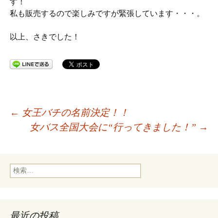
す！
私も販売するので楽しみですが緊張しています・・・。
以上、さきでした！
投
←
女王バチの名前決定！！
女バス全国大会に“行ってきました！”
→
稿
検
ナ
索:
ビ
最近の投稿