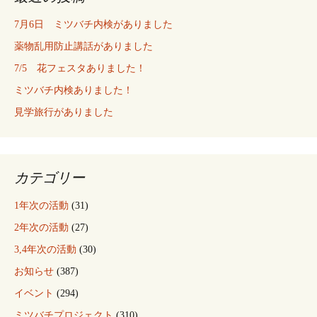
ゲ
7月6日 ミツバチ内検がありました
薬物乱用防止講話がありました
ー
7/5 花フェスタありました！
ミツバチ内検ありました！
シ
見学旅行がありました
ョ
カテゴリー
ン
1年次の活動
(31)
2年次の活動
(27)
3,4年次の活動
(30)
お知らせ
(387)
イベント
(294)
ミツバチプロジェクト
(310)