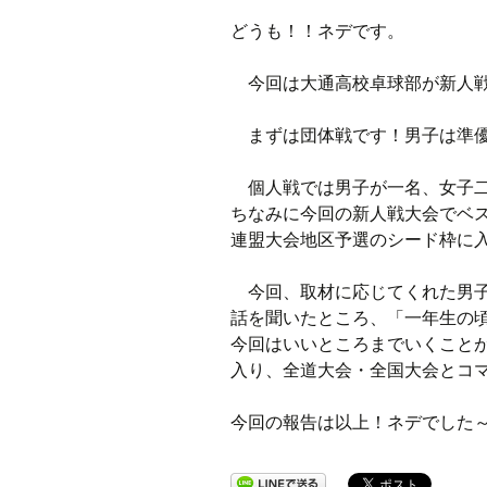
どうも！！ネデです。
ラジオ
今回は大通高校卓球部が新人戦
ミツバチプロジェクト
まずは団体戦です！男子は準優
メディア局
個人戦では男子が一名、女子二
1年次の活動
ちなみに今回の新人戦大会でベ
連盟大会地区予選のシード枠に
2年次の活動
今回、取材に応じてくれた男子
3,4年次の活動
話を聞いたところ、「一年生の
今回はいいところまでいくこと
入り、全道大会・全国大会とコ
今回の報告は以上！ネデでした