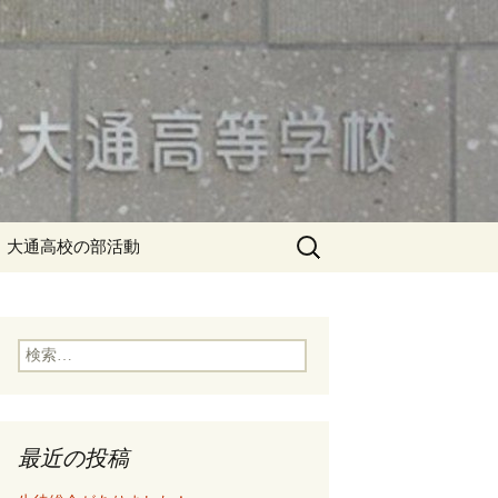
検
大通高校の部活動
索:
検
索:
最近の投稿