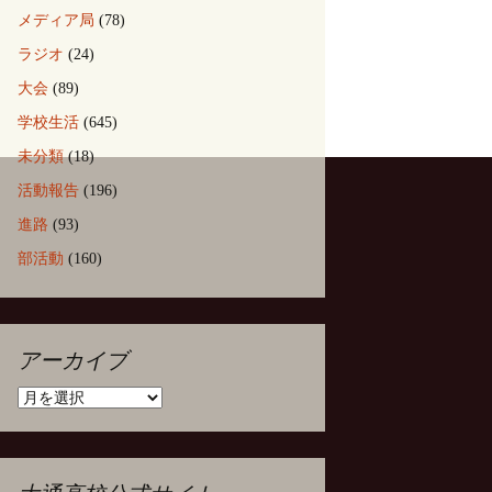
メディア局
(78)
ラジオ
(24)
大会
(89)
学校生活
(645)
未分類
(18)
活動報告
(196)
進路
(93)
部活動
(160)
アーカイブ
ア
ー
カ
イ
ブ