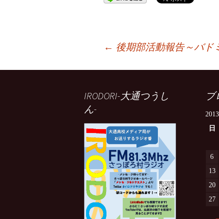
投
←
後期部活動報告～バド
稿
IRODORI-大通つうし
ブ
ナ
ん-
201
日
ビ
6
ゲ
13
20
ー
27