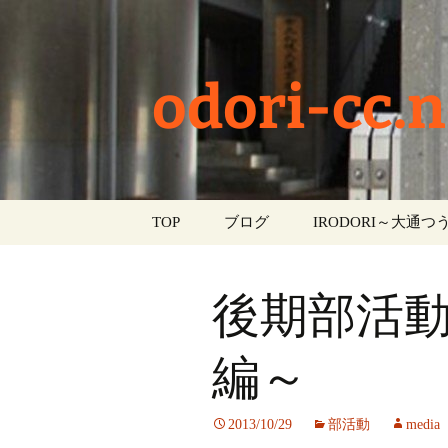
odori-cc.n
コ
TOP
ブログ
IRODORI～大通つう
ン
テ
お知らせ
ン
後期部活
ツ
学校生活
へ
ス
編～
イベント
キ
ッ
部活動
2013/10/29
部活動
media
プ
活動報告