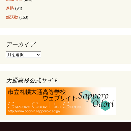
進路
(94)
部活動
(163)
アーカイブ
ア
ー
カ
イ
ブ
大通高校公式サイト