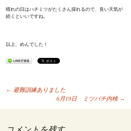
晴れの日はハチミツがたくさん採れるので、良い天気が
続くといいですね。
以上、めんでした！
投
←
避難訓練ありました
6月19日 ミツバチ内検
→
稿
ナ
コメントを残す