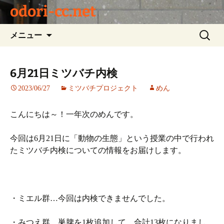
odori-cc.net
コ
検
メニュー
ン
索:
テ
ン
6月21日ミツバチ内検
ツ
2023/06/27
ミツバチプロジェクト
めん
へ
ス
キ
こんにちは～！一年次のめんです。
ッ
プ
今回は6月21日に「動物の生態」という授業の中で行われ
たミツバチ内検についての情報をお届けします。
・ミエル群…今回は内検できませんでした。
・みつえ群…巣脾を1枚追加して、合計13枚になりまし