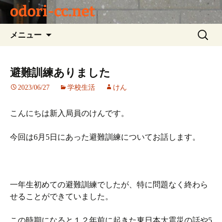
odori-cc.net
コ
検
メニュー
ン
索:
テ
ン
避難訓練ありました
ツ
2023/06/27
学校生活
けん
へ
ス
キ
こんにちは新入局員のけんです。
ッ
プ
今回は6月5日にあった避難訓練についてお話します。
一年生初めての避難訓練でしたが、特に問題なく終わら
せることができていました。
この時期になると１２年前に起きた東日本大震災の話や5