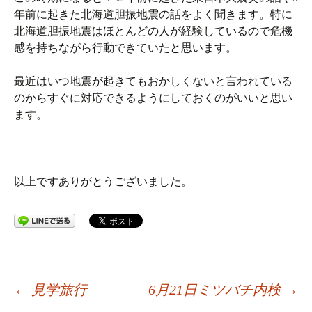
年前に起きた北海道胆振地震の話をよく聞きます。特に
北海道胆振地震はほとんどの人が経験しているので危機
感を持ちながら行動できていたと思います。
最近はいつ地震が起きてもおかしくないと言われている
のからすぐに対応できるようにしておくのがいいと思い
ます。
以上ですありがとうございました。
投
←
見学旅行
6月21日ミツバチ内検
→