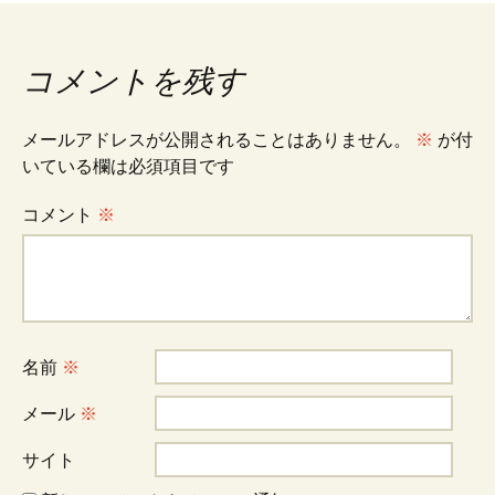
稿
コメントを残す
ナ
メールアドレスが公開されることはありません。
※
が付
ビ
いている欄は必須項目です
コメント
※
ゲ
ー
名前
※
シ
メール
※
ョ
サイト