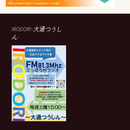
IRODORI-大通つうし
ん-