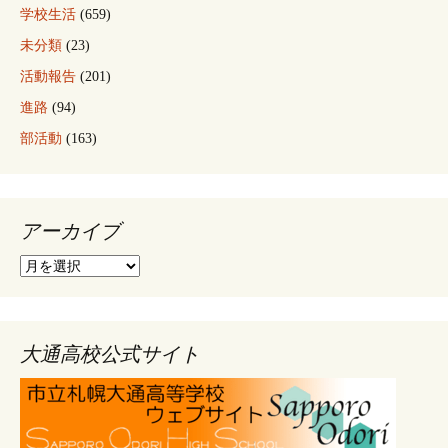
学校生活
(659)
未分類
(23)
活動報告
(201)
進路
(94)
部活動
(163)
アーカイブ
ア
ー
カ
イ
ブ
大通高校公式サイト