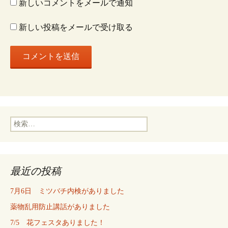
新しいコメントをメールで通知
ン
新しい投稿をメールで受け取る
検
索:
最近の投稿
7月6日 ミツバチ内検がありました
薬物乱用防止講話がありました
7/5 花フェスタありました！