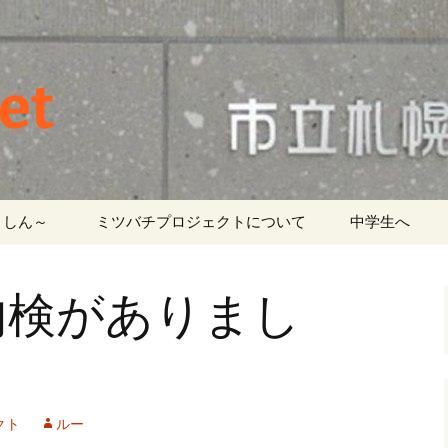
et
しん～ ‎
ミツバチプロジェクトについて
中学生へ
内検がありまし
クト
ルー