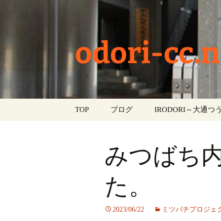
odori-cc.n
コ
TOP
ブログ
IRODORI～大通つう
ン
テ
お知らせ
ン
みつばち
ツ
学校生活
へ
ス
た。
イベント
キ
ッ
部活動
2023/06/22
ミツバチプロジェ
プ
活動報告