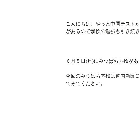
ラジオ
こんにちは。やっと中間テスト
ミツバチプロジェクト
があるので漢検の勉強も引き続
メディア局
1年次の活動
６月５日(月)にみつばち内検が
2年次の活動
今回のみつばち内検は道内新聞
でみてください。
3,4年次の活動