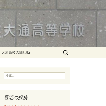
検
大通高校の部活動
索:
検
索:
最近の投稿