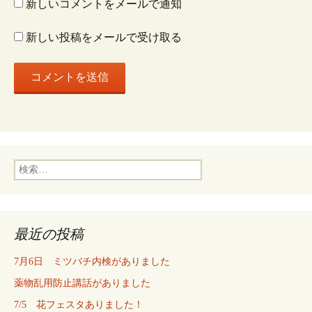
新しいコメントをメールで通知
ン
新しい投稿をメールで受け取る
検
索:
最近の投稿
7月6日 ミツバチ内検がありました
薬物乱用防止講話がありました
7/5 花フェスタありました！