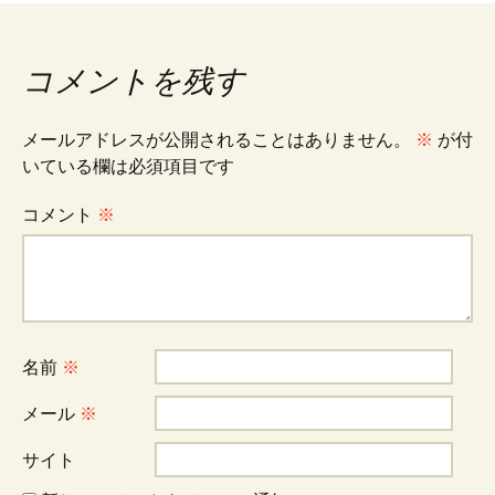
稿
コメントを残す
ナ
メールアドレスが公開されることはありません。
※
が付
ビ
いている欄は必須項目です
コメント
※
ゲ
ー
名前
※
シ
メール
※
ョ
サイト