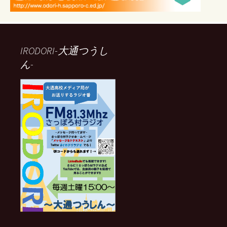
IRODORI-大通つうし
ん-