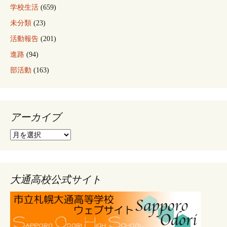
学校生活
(659)
未分類
(23)
活動報告
(201)
進路
(94)
部活動
(163)
アーカイブ
ア
ー
カ
イ
ブ
大通高校公式サイト