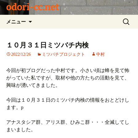
odori-cc.net
コ
検
メニュー
ン
索:
テ
ン
１０月３１日ミツバチ内検
ツ
2022/12/26
ミツバチプロジェクト
中村
へ
ス
キ
今回が初ブログだった中村です。小さい頃は蜂を見て怖
ッ
がっていた私ですが、取材や他の方たちの活動を見て、
プ
興味が湧いてきました。
今回は１０月３１日のミツバチ内検の情報をおとどけし
ます。p
アナスタシア群、アリス群、ひみこ群・・・全滅してし
まいました。