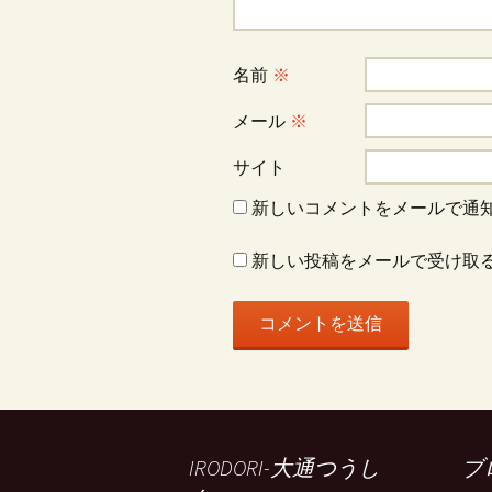
シ
ョ
名前
※
ン
メール
※
サイト
新しいコメントをメールで通
新しい投稿をメールで受け取
IRODORI-大通つうし
ブ