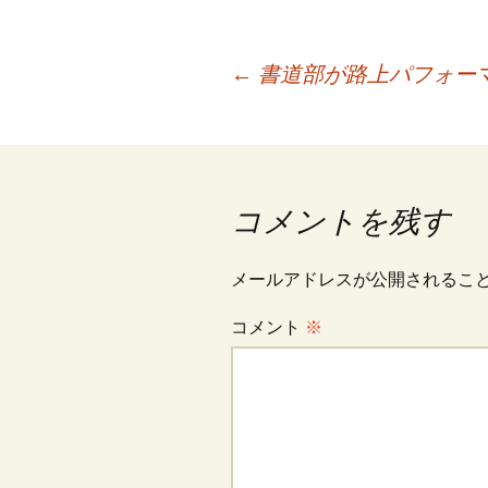
投
←
書道部が路上パフォー
稿
ナ
コメントを残す
ビ
メールアドレスが公開されるこ
コメント
※
ゲ
ー