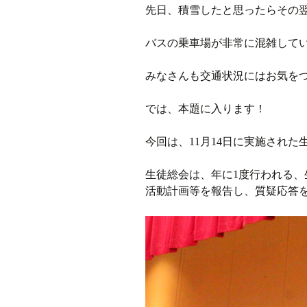
先日、積雪したと思ったらその翌
ラジオ
バスの乗車場が非常に混雑して
ミツバチプロジェクト
みなさんも交通状況にはお気を
メディア局
では、本題に入ります！
1年次の活動
今回は、11月14日に実施され
2年次の活動
生徒総会は、年に1度行われる
3,4年次の活動
活動計画等を報告し、質疑応答