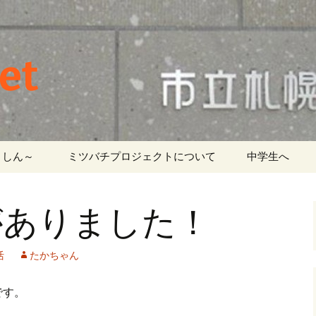
et
しん～ ‎
ミツバチプロジェクトについて
中学生へ
がありました！
活
たかちゃん
です。