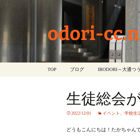
odori-cc.n
コ
TOP
ブログ
IRODORI～大通つう
ン
テ
お知らせ
ン
生徒総会
ツ
学校生活
へ
ス
イベント
2022/12/01
イベント
、
学校生
キ
ッ
部活動
どうもこんにちは！たかちゃん
プ
活動報告