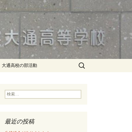
検
大通高校の部活動
索:
検
索:
最近の投稿