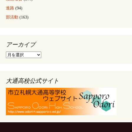
進路
(94)
部活動
(163)
アーカイブ
ア
ー
カ
イ
ブ
大通高校公式サイト