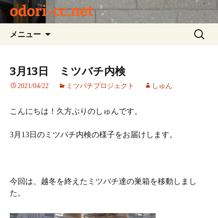
odori-cc.net
コ
検
メニュー
ン
索:
テ
ン
3月13日 ミツバチ内検
ツ
2021/04/22
ミツバチプロジェクト
しゅん
へ
ス
キ
こんにちは！久方ぶりのしゅんです。
ッ
プ
3月13日のミツバチ内検の様子をお届けします。
今回は、越冬を終えたミツバチ達の巣箱を移動しまし
た。