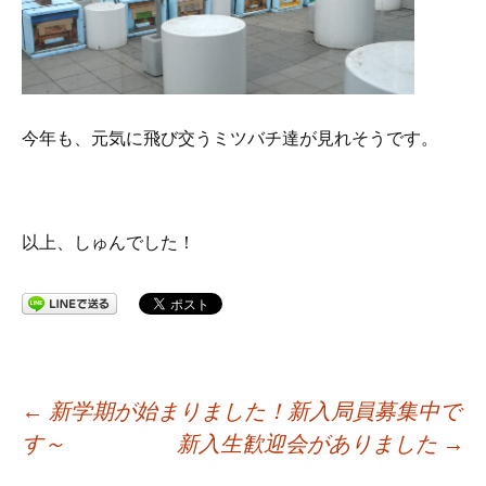
今年も、元気に飛び交うミツバチ達が見れそうです。
以上、しゅんでした！
投
←
新学期が始まりました！新入局員募集中で
す～
新入生歓迎会がありました
→