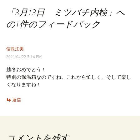
稿
「
3月13日 ミツバチ内検
」へ
ナ
の1件のフィードバック
ビ
信長江美
ゲ
2021/04/22 5:14 PM
越冬おめでとう！
ー
特別の保温箱なのですね。これから忙しく、そして楽し
くなりますね！
シ
返信
ョ
ン
コメントを残す