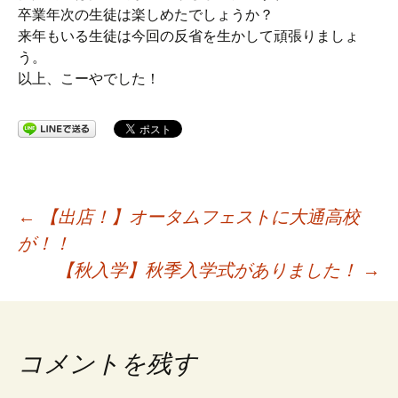
卒業年次の生徒は楽しめたでしょうか？
来年もいる生徒は今回の反省を生かして頑張りましょ
う。
以上、こーやでした！
投
←
【出店！】オータムフェストに大通高校
が！！
稿
【秋入学】秋季入学式がありました！
→
ナ
コメントを残す
ビ