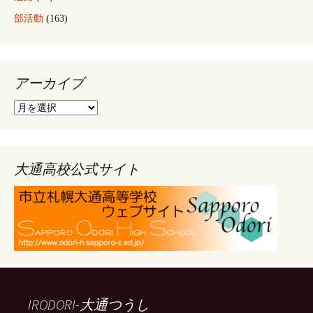
部活動
(163)
アーカイブ
ア
ー
カ
イ
ブ
大通高校公式サイト
IRODORI-大通つうし