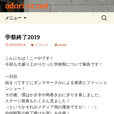
odori-cc.net
コ
検
メニュー
ン
索:
テ
ン
学祭終了2019
ツ
2019/09/24
イベント
media
へ
ス
キ
こんにちは！こーやです！
ッ
今回も大盛り上がりだった学校祭について報告です！
プ
一日目
始まってすぐにダンスサークルによる発表とファッショ
ンショー！
その後、僕はかき氷や肉巻きおにぎりを食しました。
ステージ発表もたくさん見ました！
（というかそれがメディア局の運命ですが・・・）
自由観覧の終了後はお楽しみ企画！