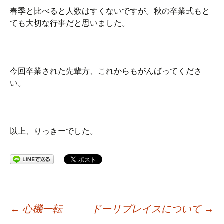
春季と比べると人数はすくないですが。秋の卒業式もと
ても大切な行事だと思いました。
今回卒業された先輩方、これからもがんばってくださ
い。
以上、りっきーでした。
投
←
心機一転
ドーリプレイスについて
→