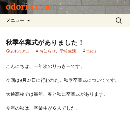
odori-cc.net
コ
検
メニュー
ン
索:
テ
ン
秋季卒業式がありました！
ツ
2018/10/11
お知らせ
、
学校生活
media
へ
ス
キ
こんにちは、一年次のりっきーです。
ッ
プ
今回は9月27日に行われた。秋季卒業式についてです。
大通高校では毎年、春と秋に卒業式があります。
今年の秋は、卒業生が６人でした。