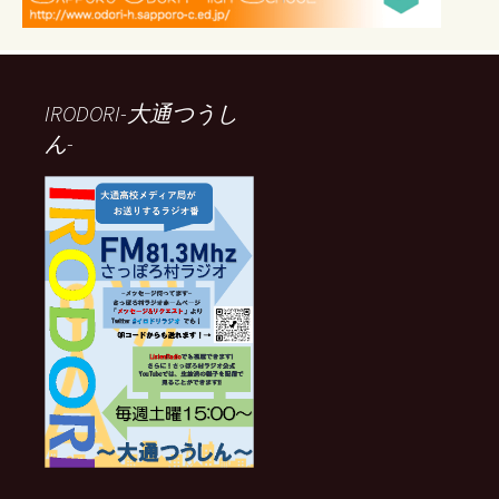
IRODORI-大通つうし
ん-