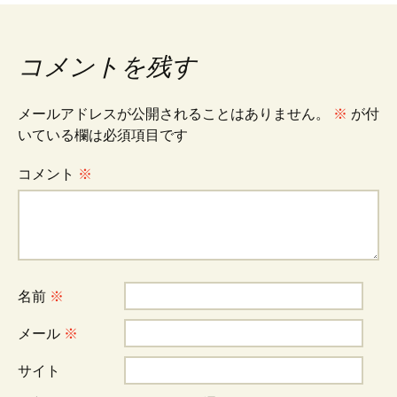
稿
コメントを残す
ナ
メールアドレスが公開されることはありません。
※
が付
ビ
いている欄は必須項目です
コメント
※
ゲ
ー
名前
※
シ
メール
※
ョ
サイト