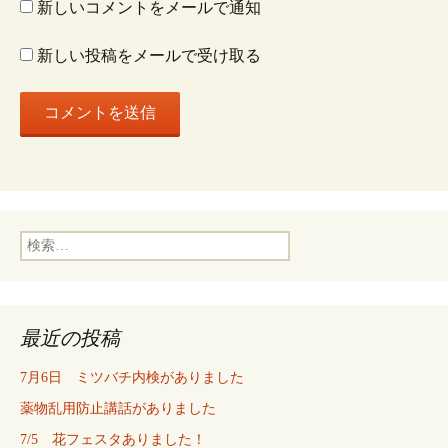
新しいコメントをメールで通知
ン
新しい投稿をメールで受け取る
検
索:
最近の投稿
7月6日 ミツバチ内検がありました
薬物乱用防止講話がありました
7/5 花フェスタありました！