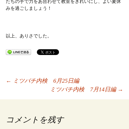
たちの手で力をあ合わせて教室をきれいにし、よい夏休
みを過ごしましょう！
以上、ありさでした。
投
←
ミツバチ内検 6月25日編
ミツバチ内検 7月14日編
→
稿
ナ
コメントを残す