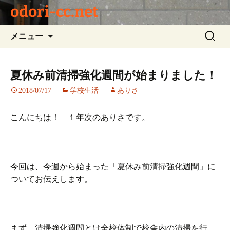
odori-cc.net
コ
検
メニュー
ン
索:
テ
ン
夏休み前清掃強化週間が始まりました！
ツ
2018/07/17
学校生活
ありさ
へ
ス
キ
こんにちは！ １年次のありさです。
ッ
プ
今回は、今週から始まった「夏休み前清掃強化週間」に
ついてお伝えします。
まず、清掃強化週間とは全校体制で校舎内の清掃を行