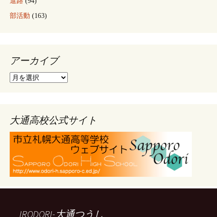
進路
(94)
部活動
(163)
アーカイブ
ア
ー
カ
イ
ブ
大通高校公式サイト
IRODORI-大通つうし