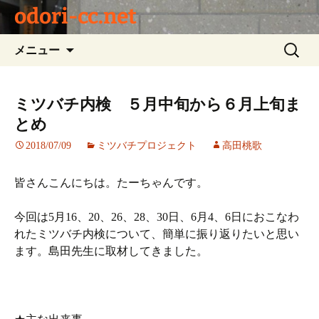
odori-cc.net
コ
検
メニュー
ン
索:
テ
ン
ミツバチ内検 ５月中旬から６月上旬ま
ツ
とめ
へ
ス
2018/07/09
ミツバチプロジェクト
高田桃歌
キ
ッ
皆さんこんにちは。たーちゃんです。
プ
今回は5月16、20、26、28、30日、6月4、6日におこなわ
れたミツバチ内検について、簡単に振り返りたいと思い
ます。島田先生に取材してきました。