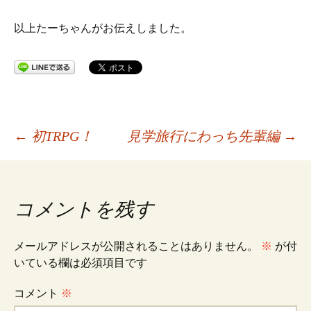
以上たーちゃんがお伝えしました。
投
←
初TRPG！
見学旅行にわっち先輩編
→
稿
コメントを残す
ナ
メールアドレスが公開されることはありません。
※
が付
ビ
いている欄は必須項目です
コメント
※