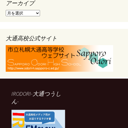
アーカイブ
ア
ー
カ
イ
ブ
大通高校公式サイト
IRODORI-大通つうし
ん-