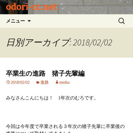
odori-cc.net
コ
検
メニュー
ン
索:
テ
ン
日別アーカイブ: 2018/02/02
ツ
へ
ス
キ
卒業生の進路 猪子先輩編
ッ
プ
2018/02/02
進路
media
みなさんこんにちは！ 1年次のむろです。
今回は今年度で卒業される３年次の猪子先輩に卒業後の