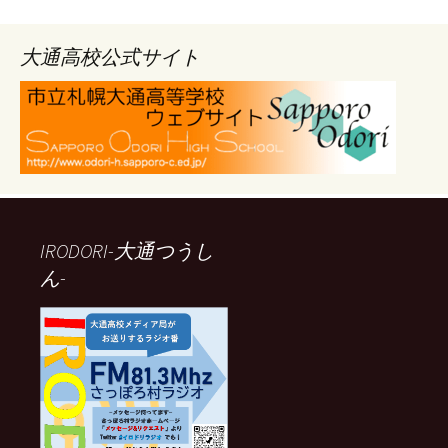
カ
イ
ブ
大通高校公式サイト
IRODORI-大通つうし
ん-