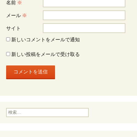
シ
名前
※
ョ
メール
※
サイト
ン
新しいコメントをメールで通知
新しい投稿をメールで受け取る
検
索: