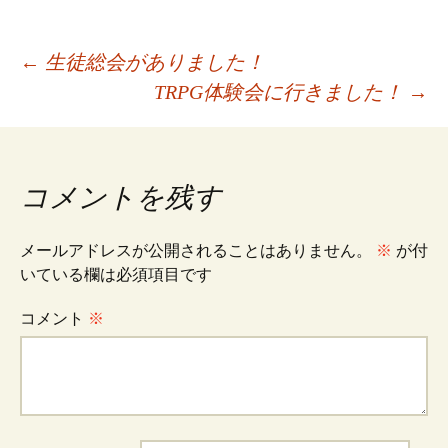
投
←
生徒総会がありました！
TRPG体験会に行きました！
→
稿
ナ
コメントを残す
ビ
メールアドレスが公開されることはありません。
※
が付
いている欄は必須項目です
ゲ
コメント
※
ー