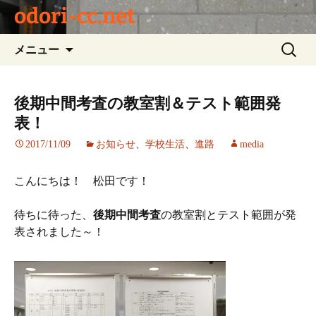
odori-cc.net
コ
検
メニュー
ン
索:
テ
ン
後期中間考査の教室割＆テスト範囲発
ツ
表！
へ
ス
2017/11/09
お知らせ
、
学校生活
、
進路
media
キ
ッ
こんにちは！ 松田です！
プ
待ちに待った、
後期中間考査
の教室割とテスト範囲が発
表されました～！