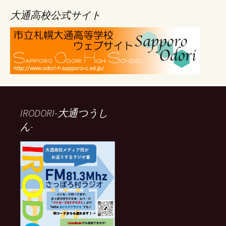
イ
ブ
大通高校公式サイト
IRODORI-大通つうし
ん-