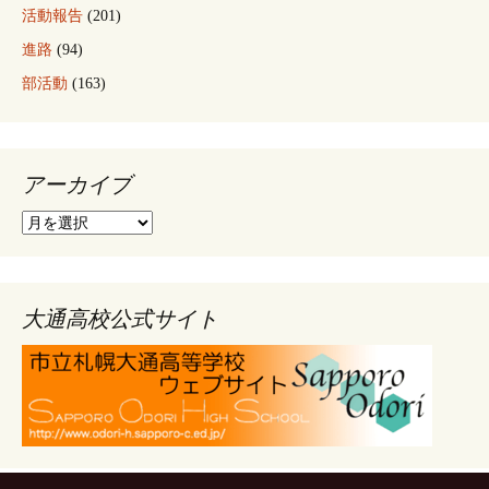
活動報告
(201)
進路
(94)
部活動
(163)
アーカイブ
ア
ー
カ
イ
ブ
大通高校公式サイト