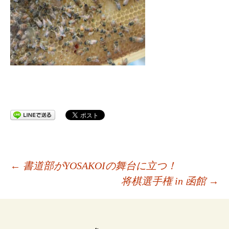
投
←
書道部がYOSAKOIの舞台に立つ！
将棋選手権 in 函館
→
稿