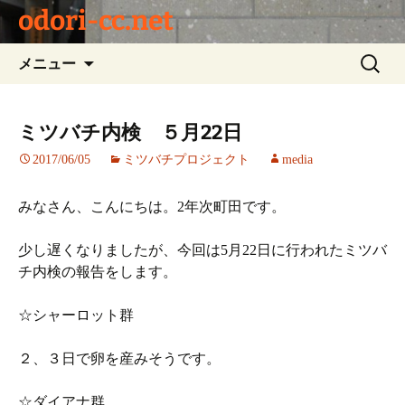
odori-cc.net
コ
検
メニュー
ン
索:
テ
ン
ミツバチ内検 ５月22日
ツ
2017/06/05
ミツバチプロジェクト
media
へ
ス
キ
みなさん、こんにちは。2年次町田です。
ッ
プ
少し遅くなりましたが、今回は5月22日に行われたミツバ
チ内検の報告をします。
☆シャーロット群
２、３日で卵を産みそうです。
☆ダイアナ群