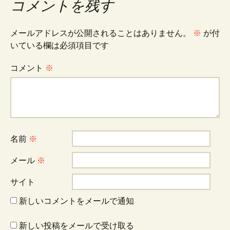
ナ
コメントを残す
ビ
メールアドレスが公開されることはありません。
※
が付
いている欄は必須項目です
ゲ
コメント
※
ー
シ
名前
※
ョ
メール
※
サイト
ン
新しいコメントをメールで通知
新しい投稿をメールで受け取る