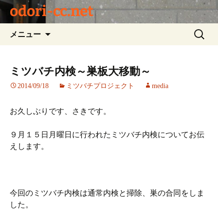
odori-cc.net
コ
検
メニュー
ン
索:
テ
ン
ミツバチ内検～巣板大移動～
ツ
2014/09/18
ミツバチプロジェクト
media
へ
ス
キ
お久しぶりです、さきです。
ッ
プ
９月１５日月曜日に行われたミツバチ内検についてお伝
えします。
今回のミツバチ内検は通常内検と掃除、巣の合同をしま
した。