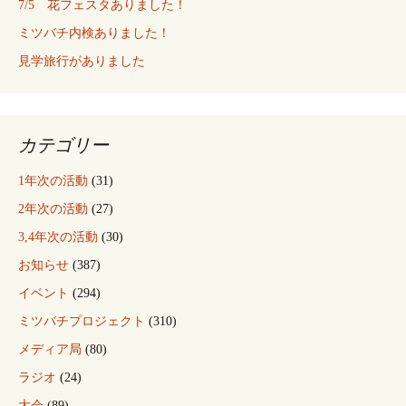
ー
7/5 花フェスタありました！
ミツバチ内検ありました！
シ
見学旅行がありました
ョ
カテゴリー
ン
1年次の活動
(31)
2年次の活動
(27)
3,4年次の活動
(30)
お知らせ
(387)
イベント
(294)
ミツバチプロジェクト
(310)
メディア局
(80)
ラジオ
(24)
大会
(89)