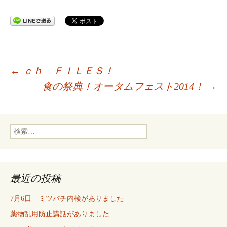
投
←
ｃｈ ＦＩＬＥＳ！
食の祭典！オータムフェスト2014！
→
稿
検
ナ
索:
ビ
最近の投稿
ゲ
7月6日 ミツバチ内検がありました
薬物乱用防止講話がありました