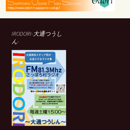
IRODORI-大通つうし
ん-