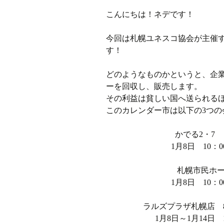
こんにちは！ネデです！
ラジオ
今回は札幌ユネスコ協会が主催す
ミツバチプロジェクト
す！
メディア局
どのようなものかというと、企
ーを回収し、販売します。
1年次の活動
その利益は貧しい国へ送られる
このカレンダー市は以下の3つの
2年次の活動
かでる2・7
3,4年次の活動
1月8日 10：0
札幌市民ホー
1月8日 10：0
ラルズプラザ札幌店 8
1月8日～1月14日 