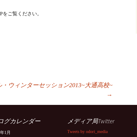
Pをご覧ください。
・ウィンターセッション2013~大通高校~
→
ログカレンダー
メディア局Twitter
Tweets by odori_media
4年1月