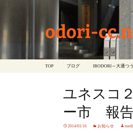
odori-cc.n
コ
TOP
ブログ
IRODORI～大通つう
ン
テ
お知らせ
ン
ユネスコ
ツ
学校生活
へ
ス
ー市 報
イベント
キ
ッ
部活動
2014/01/16
お知らせ
medi
プ
活動報告