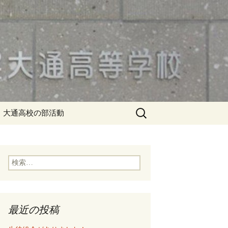
検
大通高校の部活動
索:
検
索:
最近の投稿