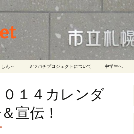
et
しん～ ‎
ミツバチプロジェクトについて
中学生へ
２０１４カレンダ
告＆宣伝！
a