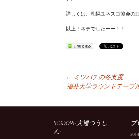
詳しくは、札幌ユネスコ協会のH
以上！ネデでしたーー！！
投
←
ミツバチの冬支度
福井大学ラウンドテーブル
稿
ナ
IRODORI-大通つうし
ブ
ん-
201