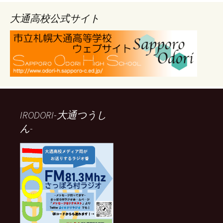
イ
ブ
大通高校公式サイト
IRODORI-大通つうし
ん-