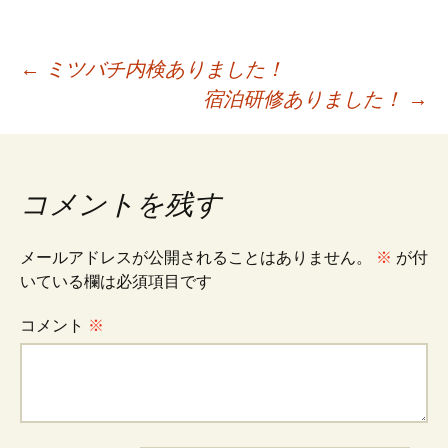
投
←
ミツバチ内検ありました！
宿泊研修ありました！
→
稿
ナ
コメントを残す
ビ
メールアドレスが公開されることはありません。
※
が付
いている欄は必須項目です
ゲ
コメント
※
ー