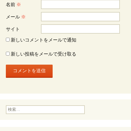
シ
名前
※
ョ
メール
※
サイト
ン
新しいコメントをメールで通知
新しい投稿をメールで受け取る
検
索: