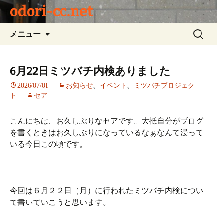
odori-cc.net
コ
検
メニュー
ン
索:
テ
ン
6月22日ミツバチ内検ありました
ツ
2026/07/01
お知らせ
、
イベント
、
ミツバチプロジェク
へ
ト
セア
ス
キ
こんにちは、お久しぶりなセアです。大抵自分がブログ
ッ
を書くときはお久しぶりになっているなぁなんて浸って
プ
いる今日この頃です。
今回は６月２２日（月）に行われたミツバチ内検につい
て書いていこうと思います。