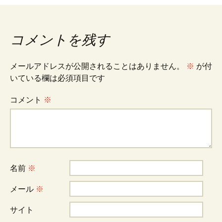
稿
ナ
コメントを残す
ビ
メールアドレスが公開されることはありません。
※
が付
いている欄は必須項目です
ゲ
コメント
※
ー
シ
名前
※
ョ
メール
※
サイト