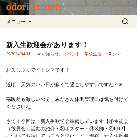
odori-cc.net
コ
検
メニュー
ン
索:
テ
ン
新入生歓迎会があります！
ツ
2024/04/11
お知らせ
、
イベント
、
学校生活
シマ
へ
ス
キ
お久しぶりです！シマです！
ッ
プ
近頃、天気のいい日が多くて過ごしやすいですね～❀
寒暖差も激しいので、みなさん体調管理には気を付けて
くださいね！
さて！今回は、新入生歓迎会準備しています【①生徒会
（役員会）活動の紹介・②ポスター・③装飾・④PDP】
についてお話していこうと思います。現在、新入生歓迎