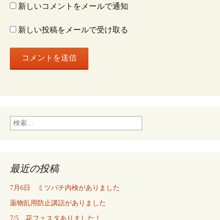
ン
新しいコメントをメールで通知
新しい投稿をメールで受け取る
検
索:
最近の投稿
7月6日 ミツバチ内検がありました
薬物乱用防止講話がありました
7/5 花フェスタありました！