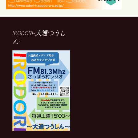
IRODORI-大通つうし
ん-