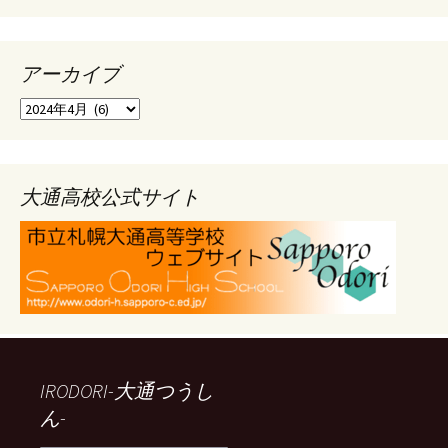
アーカイブ
ア
ー
カ
イ
ブ
大通高校公式サイト
IRODORI-大通つうし
ん-