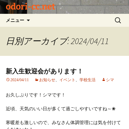
odori-cc.net
コ
検
メニュー
ン
索:
テ
ン
日別アーカイブ: 2024/04/11
ツ
へ
ス
キ
新入生歓迎会があります！
ッ
プ
2024/04/11
お知らせ
、
イベント
、
学校生活
シマ
お久しぶりです！シマです！
近頃、天気のいい日が多くて過ごしやすいですね～❀
寒暖差も激しいので、みなさん体調管理には気を付けて