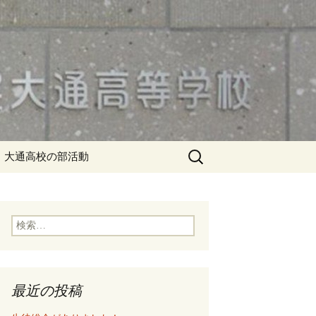
検
大通高校の部活動
索:
検
索:
最近の投稿