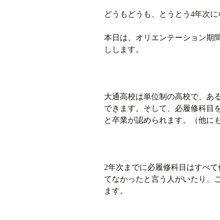
どうもどうも、とうとう4年次に
ラジオ
本日は、オリエンテーション期間
ミツバチプロジェクト
しします。
メディア局
1年次の活動
大通高校は単位制の高校で、あ
できます。そして、必履修科目を
2年次の活動
と卒業が認められます。（他に
3,4年次の活動
2年次までに必履修科目はすべ
てなかったと言う人がいたり、
ます。