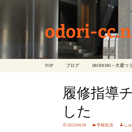
odori-cc.n
コ
TOP
ブログ
IRODORI～大通つう
ン
テ
お知らせ
ン
履修指導
ツ
学校生活
へ
ス
した
イベント
キ
ッ
部活動
2023/04/28
学校生活
しゅ
プ
活動報告