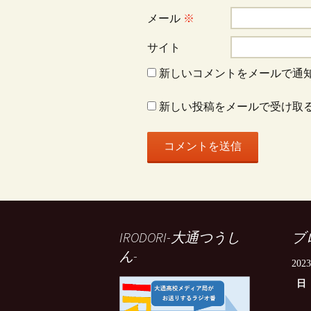
ン
メール
※
サイト
新しいコメントをメールで通
新しい投稿をメールで受け取
IRODORI-大通つうし
ブ
ん-
202
日