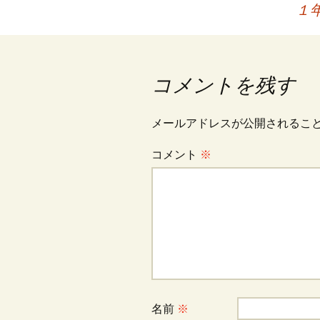
１
稿
ナ
コメントを残す
ビ
メールアドレスが公開されるこ
コメント
※
ゲ
ー
シ
ョ
名前
※