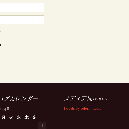
知
る
ログカレンダー
メディア局Twitter
Tweets by odori_media
3年4月
月
火
水
木
金
土
1