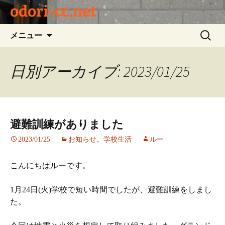
odori-cc.net
コ
検
メニュー
ン
索:
テ
ン
日別アーカイブ: 2023/01/25
ツ
へ
ス
キ
避難訓練がありました
ッ
プ
2023/01/25
お知らせ
、
学校生活
ルー
こんにちはルーです。
1月24日(火)学校で短い時間でしたが、避難訓練をしまし
た。