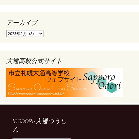
アーカイブ
ア
ー
カ
イ
ブ
大通高校公式サイト
IRODORI-大通つうし
ん-