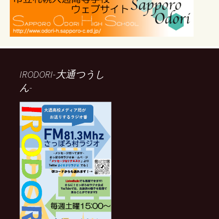
IRODORI-大通つうし
ん-