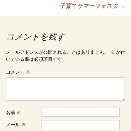
投
子育てサマーフェスタ
→
稿
ナ
コメントを残す
ビ
メールアドレスが公開されることはありません。
※
が付
いている欄は必須項目です
ゲ
コメント
※
ー
シ
名前
※
ョ
メール
※