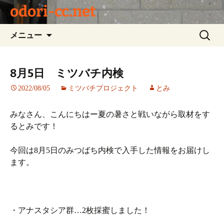
odori-cc.net
コ
検
メニュー
ン
索:
テ
ン
8月5日 ミツバチ内検
ツ
2022/08/05
ミツバチプロジェクト
とみ
へ
ス
キ
みなさん、こんにちはー夏の暑さと戦いながら取材をす
ッ
るとみです！
プ
今回は8月5日のみつばち内検で入手した情報をお届けし
ます。
・アナスタシア群…2枚採蜜しました！