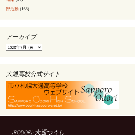
部活動
(163)
アーカイブ
ア
ー
カ
イ
ブ
大通高校公式サイト
IRODORI-大通つうし