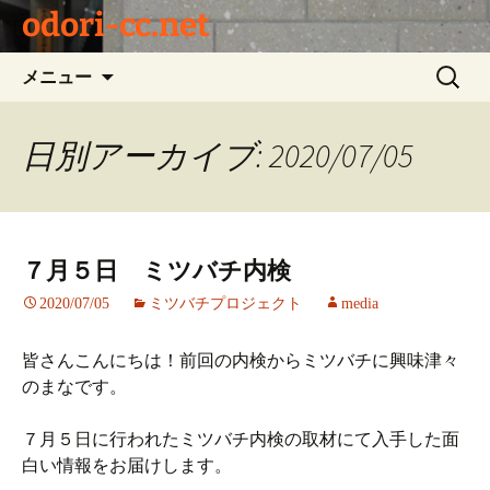
odori-cc.net
コ
検
メニュー
ン
索:
テ
ン
日別アーカイブ: 2020/07/05
ツ
へ
ス
キ
７月５日 ミツバチ内検
ッ
プ
2020/07/05
ミツバチプロジェクト
media
皆さんこんにちは！前回の内検からミツバチに興味津々
のまなです。
７月５日に行われたミツバチ内検の取材にて入手した面
白い情報をお届けします。