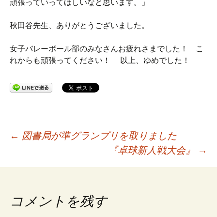
頑張っていってほしいなと思います。」
秋田谷先生、ありがとうございました。
女子バレーボール部のみなさんお疲れさまでした！ こ
れからも頑張ってください！ 以上、ゆめでした！
投
←
図書局が準グランプリを取りました
『卓球新人戦大会』
→
稿
ナ
コメントを残す