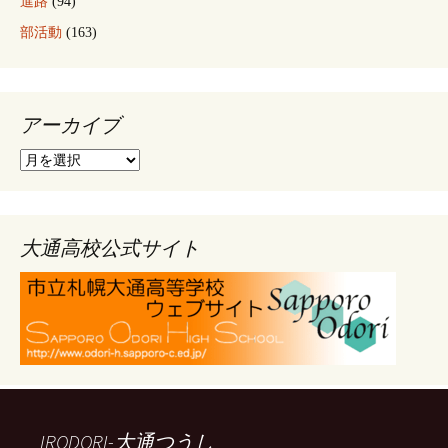
進路
(94)
部活動
(163)
アーカイブ
ア
ー
カ
イ
ブ
大通高校公式サイト
IRODORI-大通つうし