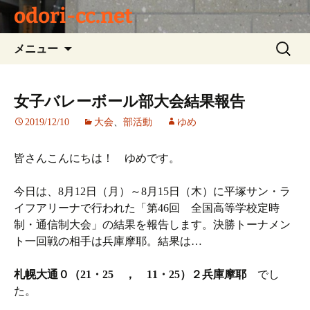
odori-cc.net
コ
検
メニュー
ン
索:
テ
ン
女子バレーボール部大会結果報告
ツ
2019/12/10
大会
、
部活動
ゆめ
へ
ス
キ
皆さんこんにちは！ ゆめです。
ッ
プ
今日は、8月12日（月）～8月15日（木）に平塚サン・ラ
イフアリーナで行われた「第46回 全国高等学校定時
制・通信制大会」の結果を報告します。決勝トーナメン
ト一回戦の相手は兵庫摩耶。結果は…
札幌大通０（21
・25
， 11
・25
）２兵庫摩耶
でし
た。