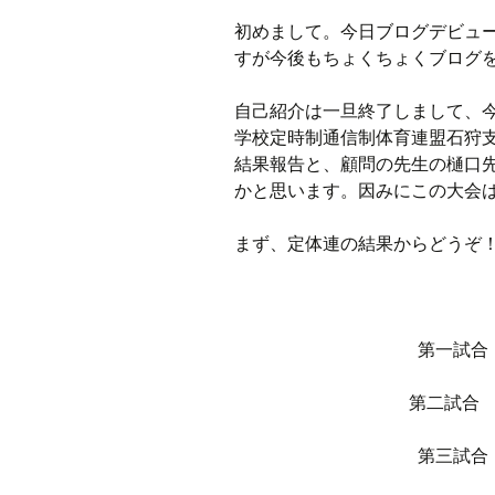
初めまして。今日ブログデビュ
ラジオ
すが今後もちょくちょくブログ
ミツバチプロジェクト
自己紹介は一旦終了しまして、今
学校定時制通信制体育連盟石狩
メディア局
結果報告と、顧問の先生の樋口
かと思います。因みにこの大会
1年次の活動
まず、定体連の結果からどうぞ
2年次の活動
3,4年次の活動
第一試合
第二試合
第三試合