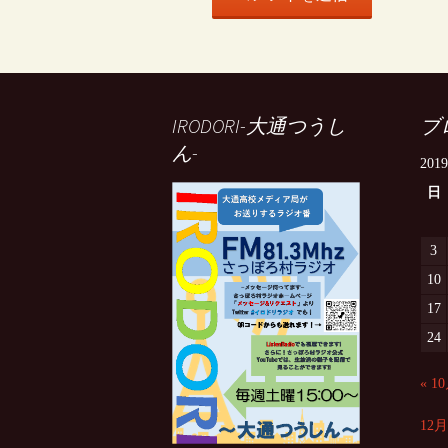
IRODORI-大通つうし
ブ
ん-
201
日
3
10
17
24
« 1
12月