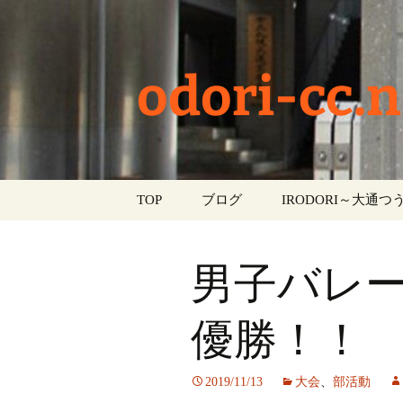
odori-cc.n
コ
TOP
ブログ
IRODORI～大通つう
ン
テ
お知らせ
ン
男子バレ
ツ
学校生活
へ
ス
優勝！！
イベント
キ
ッ
部活動
2019/11/13
大会
、
部活動
プ
活動報告