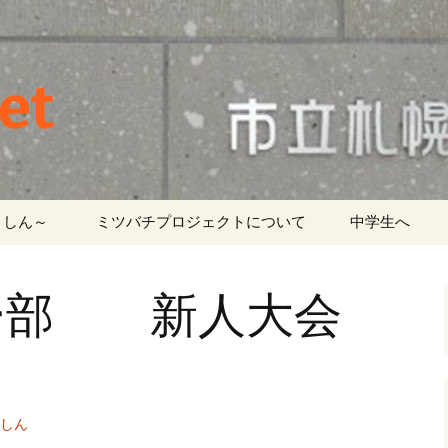
et
しん～ ‎
ミツバチプロジェクトについて
中学生へ
ー部 新人大会
しん