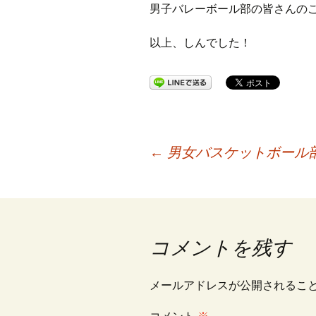
男子バレーボール部の皆さんの
以上、しんでした！
投
←
男女バスケットボール
稿
ナ
コメントを残す
ビ
メールアドレスが公開されるこ