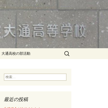
検
大通高校の部活動
索:
検
索:
最近の投稿