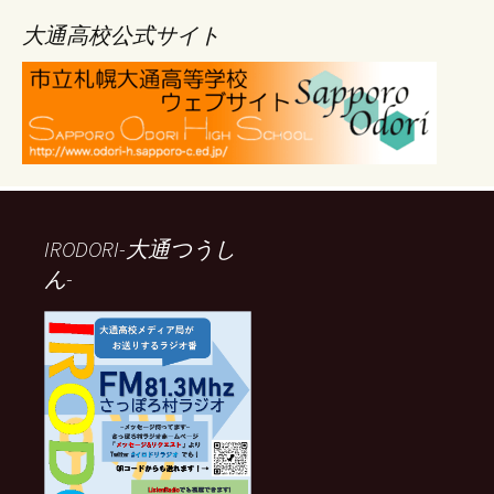
イ
ブ
大通高校公式サイト
IRODORI-大通つうし
ん-