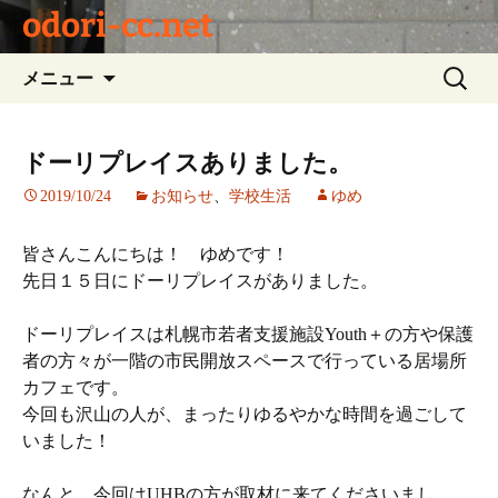
odori-cc.net
コ
検
メニュー
ン
索:
テ
ン
ドーリプレイスありました。
ツ
2019/10/24
お知らせ
、
学校生活
ゆめ
へ
ス
キ
皆さんこんにちは！ ゆめです！
ッ
先日１５日にドーリプレイスがありました。
プ
ドーリプレイスは札幌市若者支援施設Youth＋の方や保護
者の方々が一階の市民開放スペースで行っている居場所
カフェです。
今回も沢山の人が、まったりゆるやかな時間を過ごして
いました！
なんと、今回はUHBの方が取材に来てくださいまし