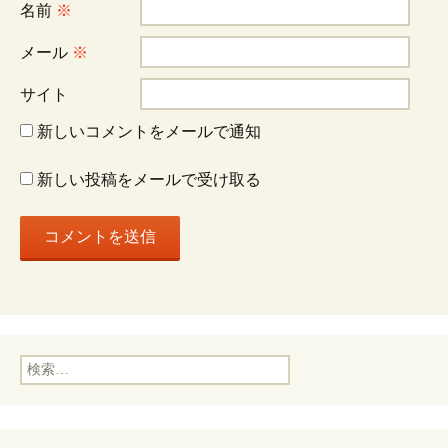
シ
名前
※
ョ
メール
※
サイト
ン
新しいコメントをメールで通知
新しい投稿をメールで受け取る
検
索: