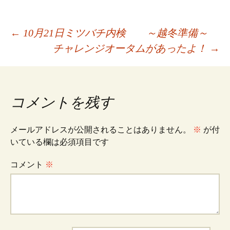
投
←
10月21日ミツバチ内検 ～越冬準備～
チャレンジオータムがあったよ！
→
稿
ナ
コメントを残す
ビ
メールアドレスが公開されることはありません。
※
が付
いている欄は必須項目です
ゲ
コメント
※
ー