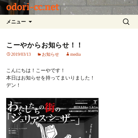
odori-cc.net
コ
検
メニュー
ン
索:
テ
ン
こーやからお知らせ！！
ツ
2019/03/13
お知らせ
media
へ
ス
キ
こんにちは！こーやです！
ッ
本日はお知らせを持ってまいりました！
プ
デン！