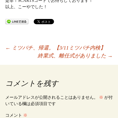
是非！SCARTSコートでお待ちしております！
以上、こーやでした！
投
←
ミツバチ、帰還。【3/11ミツバチ内検】
終業式、離任式がありました
→
稿
ナ
コメントを残す
ビ
メールアドレスが公開されることはありません。
※
が付
いている欄は必須項目です
ゲ
コメント
※