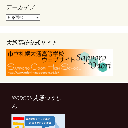
アーカイブ
ア
ー
カ
イ
ブ
大通高校公式サイト
IRODORI-大通つうし
ん-