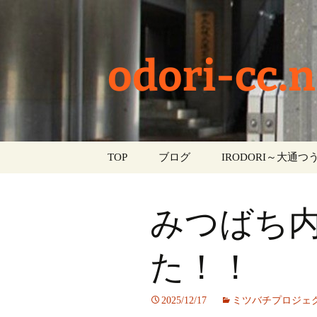
odori-cc.n
コ
TOP
ブログ
IRODORI～大通つう
ン
テ
お知らせ
ン
みつばち
ツ
学校生活
へ
ス
た！！
イベント
キ
ッ
部活動
2025/12/17
ミツバチプロジェ
プ
活動報告