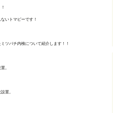
！！
れないトマピーです！
たミツバチ内検について紹介します！！
設置。
枚設置。