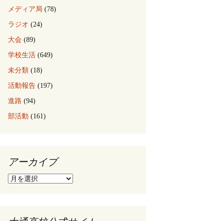
メディア局
(78)
ラジオ
(24)
大会
(89)
学校生活
(649)
未分類
(18)
活動報告
(197)
進路
(94)
部活動
(161)
アーカイブ
ア
ー
カ
イ
ブ