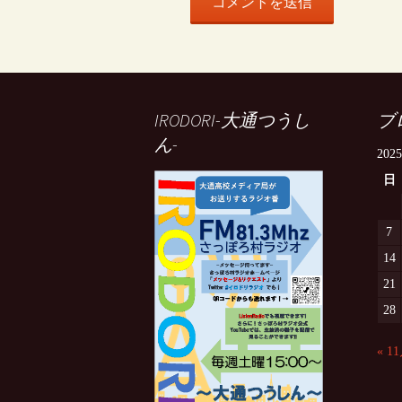
IRODORI-大通つうし
ブ
ん-
202
日
7
14
21
28
« 1