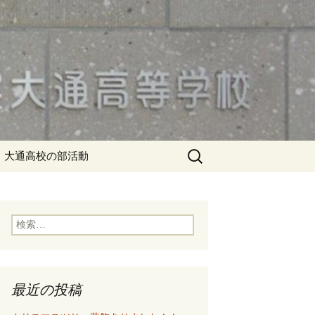
検
大通高校の部活動
索:
検
索:
最近の投稿