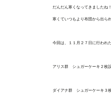
だんだん寒くなってきましたね
ラジオ
寒くていつもより布団から出ら
ミツバチプロジェクト
メディア局
今回は、１１月２７日に行われ
1年次の活動
2年次の活動
アリス群 シュガーケーキ２枚
3,4年次の活動
ダイアナ群 シュガーケーキ３