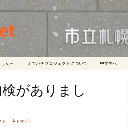
et
しん～ ‎
ミツバチプロジェクトについて
中学生へ
内検がありまし
クト
トマピー