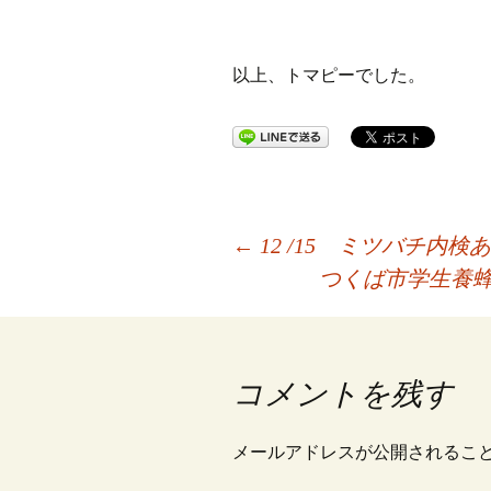
以上、トマピーでした。
投
←
12 /15 ミツバチ内検
つくば市学生養
稿
ナ
コメントを残す
ビ
メールアドレスが公開されるこ