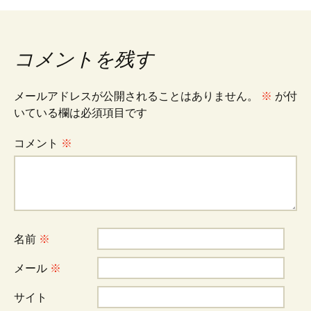
ナ
コメントを残す
ビ
メールアドレスが公開されることはありません。
※
が付
ゲ
いている欄は必須項目です
コメント
※
ー
シ
名前
※
ョ
メール
※
ン
サイト