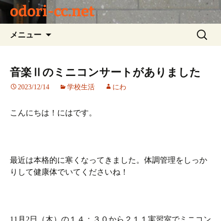
odori-cc.net
コ
検
メニュー
ン
索:
テ
ン
音楽Ⅱのミニコンサートがありました
ツ
2023/12/14
学校生活
にわ
へ
ス
キ
こんにちは！にはです。
ッ
プ
最近は本格的に寒くなってきました。体調管理をしっか
りして健康体でいてくださいね！
11月2日（木）の１４：３０から２１１実習室でミニコン