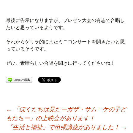
最後に告示になりますが、プレゼン大会の有志で合唱し
たいと思っているようです。
それからゲリラ的にまたミニコンサートを開きたいと思
っているそうです。
ぜひ、素晴らしい合唱を聞きに行ってくださいね！
投
←
「ぼくたちは見たーガザ・サムニケの子ど
もたちー」の上映会があります！
稿
「生活と福祉」で出張講座がありました！
→