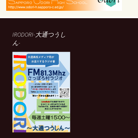
IRODORI-大通つうし
ん-