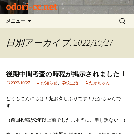
odori-cc.net
コ
検
メニュー
ン
索:
テ
ン
日別アーカイブ: 2022/10/27
ツ
へ
ス
キ
後期中間考査の時程が掲示されました！
ッ
プ
2022/10/27
お知らせ
、
学校生活
たかちゃん
どうもこんにちは！超お久しぶりです！たかちゃんで
す！
（前回投稿が2年以上前でした…本当に、申し訳ない。）