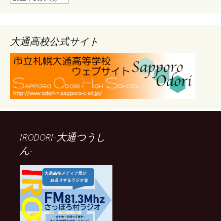
ー
カ
イ
ブ
大通高校公式サイト
IRODORI-大通つうし
ん-