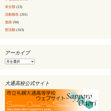
未分類
(23)
活動報告
(201)
進路
(94)
部活動
(163)
アーカイブ
ア
ー
カ
イ
ブ
大通高校公式サイト