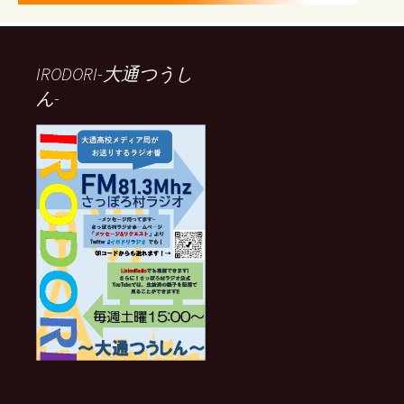
IRODORI-大通つうし
ん-