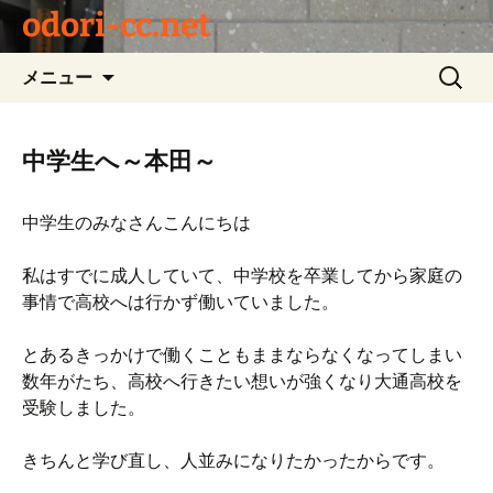
odori-cc.net
コ
検
メニュー
ン
索:
テ
ン
中学生へ～本田～
ツ
へ
中学生のみなさんこんにちは
ス
キ
私はすでに成人していて、中学校を卒業してから家庭の
ッ
事情で高校へは行かず働いていました。
プ
とあるきっかけで働くこともままならなくなってしまい
数年がたち、高校へ行きたい想いが強くなり大通高校を
受験しました。
きちんと学び直し、人並みになりたかったからです。