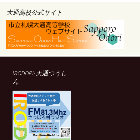
イ
ブ
大通高校公式サイト
IRODORI-大通つうし
ん-