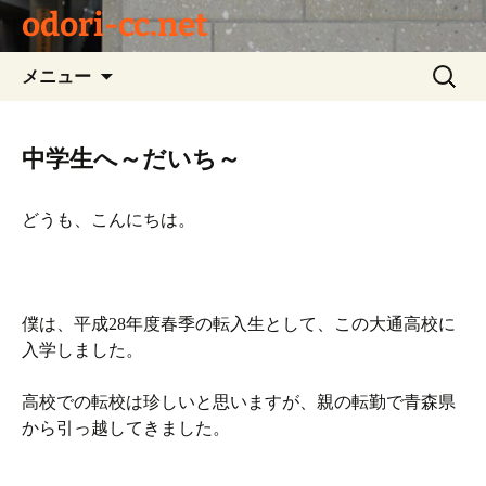
odori-cc.net
コ
検
メニュー
ン
索:
テ
ン
中学生へ～だいち～
ツ
へ
どうも、こんにちは。
ス
キ
ッ
プ
僕は、平成28年度春季の転入生として、この大通高校に
入学しました。
高校での転校は珍しいと思いますが、親の転勤で青森県
から引っ越してきました。