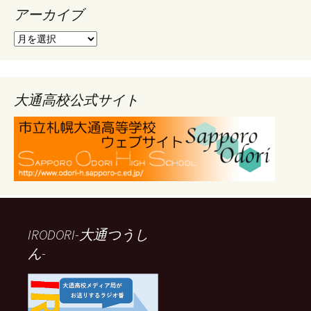
アーカイブ
ア
ー
カ
イ
ブ
大通高校公式サイト
IRODORI-大通つうし
ん-