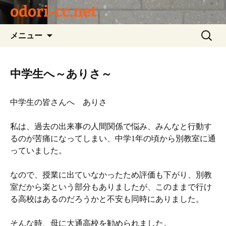
odori-cc.net
コ
検
メニュー
ン
索:
テ
ン
中学生へ～ありさ～
ツ
へ
中学生の皆さんへ ありさ
ス
キ
私は、過去の出来事の人間関係で悩み、みんなと行動す
ッ
るのが苦痛になってしまい、中学1年の頃から別教室に通
プ
っていました。
なので、授業に出ていなかったため評価も下がり、別教
室だから楽という部分もありましたが、このままで行け
る高校はあるのだろうかと不安も同時にありました。
そんな時、母に大通高校を勧められました。