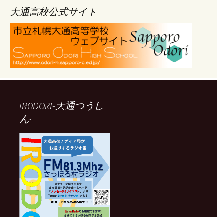
ブ
大通高校公式サイト
IRODORI-大通つうし
ん-