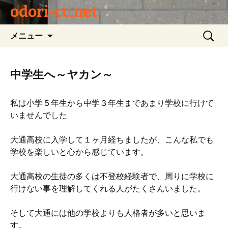
odori-cc.net
コ
検
メニュー
ン
索:
テ
ン
中学生へ～ヤカン～
ツ
へ
私は小学５年生から中学３年生まであまり学校に行けて
ス
いませんでした
キ
ッ
大通高校に入学して１ヶ月経ちましたが、こんな私でも
プ
学校を楽しいと心から感じています。
大通高校の生徒の多くは不登校経験者で、周りに学校に
行けない事を理解してくれる人がたくさんいました。
そして大通には他の学校よりも人格者が多いと思いま
す。