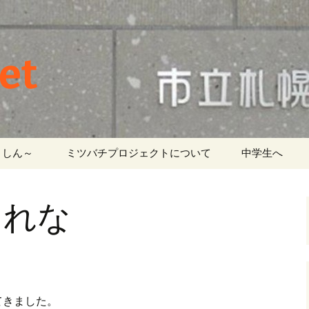
et
しん～ ‎
ミツバチプロジェクトについて
中学生へ
 れな
。
てきました。