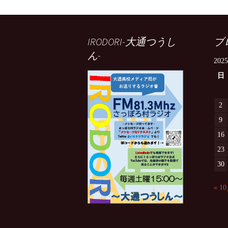
IRODORI-大通つうし
ブ
ん-
202
日
2
9
16
23
30
« 1