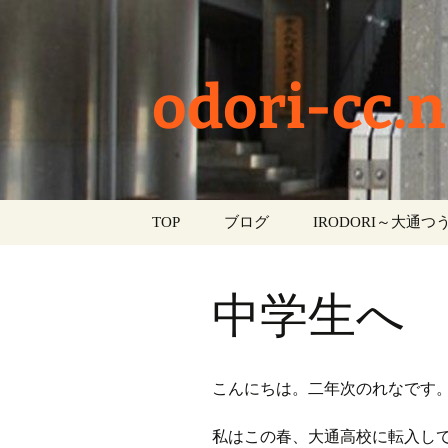
odori-cc.n
コ
TOP
ブログ
IRODORI～大通つう
ン
テ
お知らせ
ン
中学生へ
ツ
学校生活
へ
ス
イベント
キ
こんにちは。二年次のれなです
ッ
部活動
プ
私はこの春、大通高校に転入し
活動報告