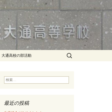
検
大通高校の部活動
索:
検
索:
最近の投稿