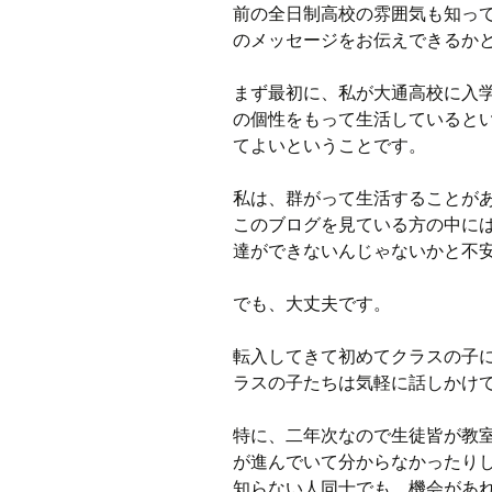
前の全日制高校の雰囲気も知っ
のメッセージをお伝えできるか
ラジオ
まず最初に、私が大通高校に入
ミツバチプロジェクト
の個性をもって生活していると
てよいということです。
メディア局
1年次の活動
私は、群がって生活することが
このブログを見ている方の中に
2年次の活動
達ができないんじゃないかと不
3,4年次の活動
でも、大丈夫です。
転入してきて初めてクラスの子
ラスの子たちは気軽に話しかけ
特に、二年次なので生徒皆が教
が進んでいて分からなかったり
知らない人同士でも、機会があ