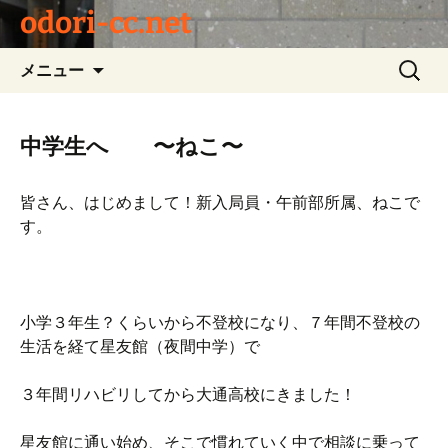
odori-cc.net
コ
検
メニュー
ン
索:
テ
ン
中学生へ 〜ねこ〜
ツ
へ
皆さん、はじめまして！新入局員・午前部所属、ねこで
ス
す。
キ
ッ
プ
小学３年生？くらいから不登校になり、７年間不登校の
生活を経て星友館（夜間中学）で
３年間リハビリしてから大通高校にきました！
星友館に通い始め、そこで慣れていく中で相談に乗って