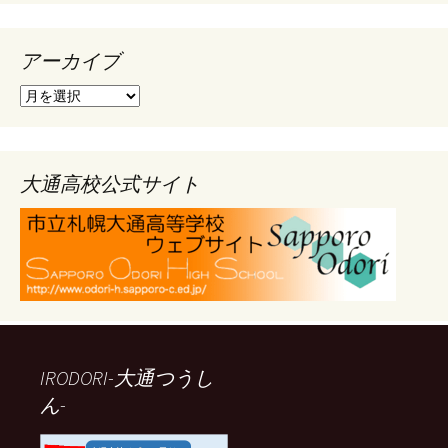
アーカイブ
ア
ー
カ
イ
ブ
大通高校公式サイト
IRODORI-大通つうし
ん-